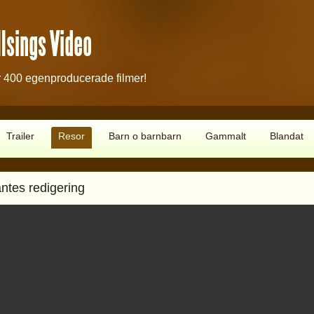
lsings Video
 400 egenproducerade filmer!
Trailer
Resor
Barn o barnbarn
Gammalt
Blandat
antes redigering