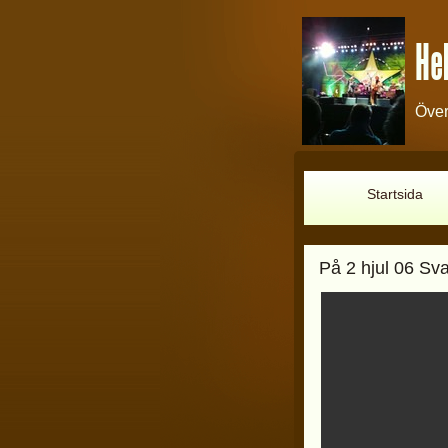
Hel
Över
Startsida
På 2 hjul 06 Sv