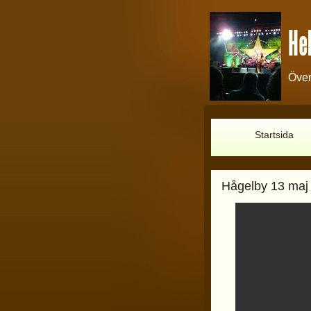
Hel
Över
Startsida
Hågelby 13 maj