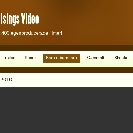
lsings Video
 400 egenproducerade filmer!
Trailer
Resor
Barn o barnbarn
Gammalt
Blandat
 2010