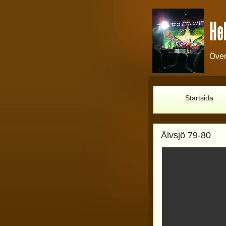
Hel
Över
Startsida
Älvsjö 79-80