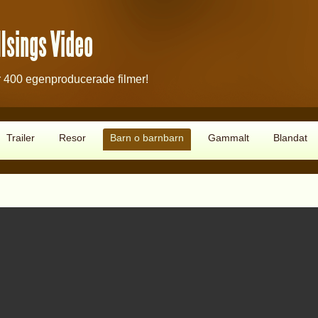
lsings Video
 400 egenproducerade filmer!
Trailer
Resor
Barn o barnbarn
Gammalt
Blandat