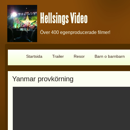
Hellsings Video
Över 400 egenproducerade filmer!
Startsida
Trailer
Resor
Barn o barnbarn
Yanmar provkörning