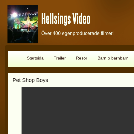
Hellsings Video
Över 400 egenproducerade filmer!
Startsida
Trailer
Resor
Barn o barnbarn
Pet Shop Boys