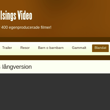
lsings Video
 400 egenproducerade filmer!
Trailer
Resor
Barn o barnbarn
Gammalt
Blandat
 långversion