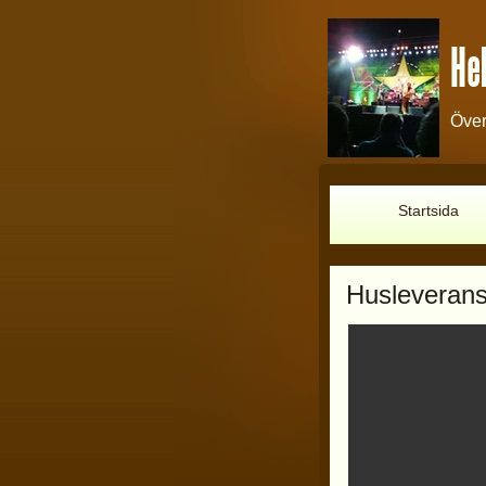
Hel
Över
Startsida
Husleverans