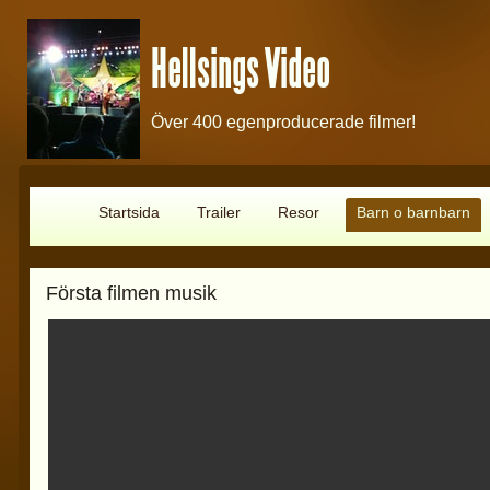
Hellsings Video
Över 400 egenproducerade filmer!
Startsida
Trailer
Resor
Barn o barnbarn
Första filmen musik