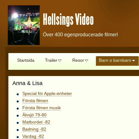
Hellsings Video
Över 400 egenproducerade filmer!
Startsida
Trailer
Resor
Barn o barnbarn
Anna & Lisa
Special för Apple-enheter
Första filmen
Första filmen musik
Älvsjö 79-80
Matbordet -82
Badning -82
Vardag -82