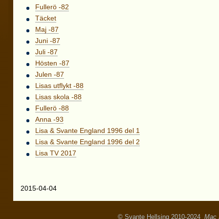
Fullerö -82
Täcket
Maj -87
Juni -87
Juli -87
Hösten -87
Julen -87
Lisas utflykt -88
Lisas skola -88
Fullerö -88
Anna -93
Lisa & Svante England 1996 del 1
Lisa & Svante England 1996 del 2
Lisa TV 2017
2015-04-04
© Svante Hellsing 2010-2024
Mac 