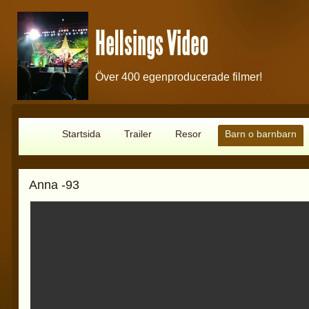
Hellsings Video
Över 400 egenproducerade filmer!
Startsida
Trailer
Resor
Barn o barnbarn
Anna -93