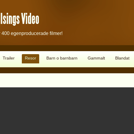
lsings Video
 400 egenproducerade filmer!
Trailer
Resor
Barn o barnbarn
Gammalt
Blandat