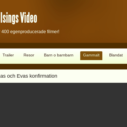
lsings Video
 400 egenproducerade filmer!
Trailer
Resor
Barn o barnbarn
Gammalt
Blandat
as och Evas konfirmation