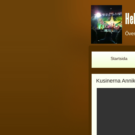
Hel
Över
Startsida
Kusinerna Annik