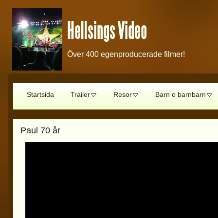
Hellsings Video
Över 400 egenproducerade filmer!
Startsida
Trailer
Resor
Barn o barnbarn
Paul 70 år