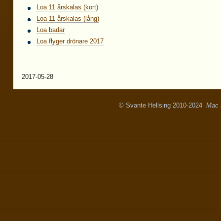
Loa 11 årskalas (kort)
Loa 11 årskalas (lång)
Loa badar
Loa flyger drönare 2017
2017-05-28
© Svante Hellsing 2010-2024
Mac 