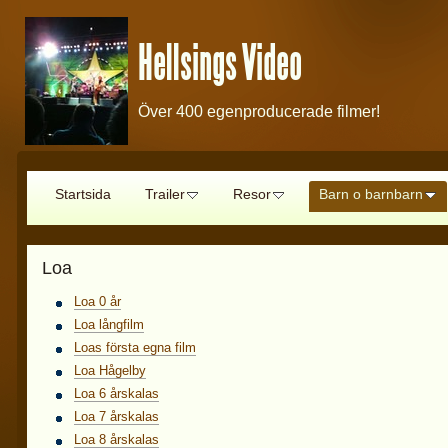
Hellsings Video
Över 400 egenproducerade filmer!
Startsida
Trailer
Resor
Barn o barnbarn
Loa
Loa 0 år
Loa långfilm
Loas första egna film
Loa Hågelby
Loa 6 årskalas
Loa 7 årskalas
Loa 8 årskalas