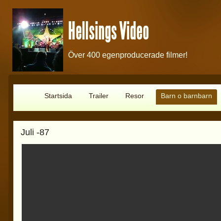
Hellsings Video
Över 400 egenproducerade filmer!
Startsida
Trailer
Resor
Barn o barnbarn
Juli -87