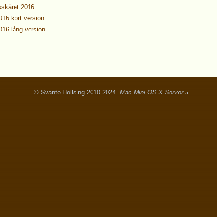
sskäret 2016
016 kort version
016 lång version
© Svante Hellsing 2010-2024
Mac Mini OS X Server 5