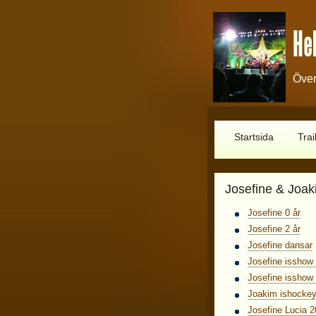
Hel
Över
Startsida
Trai
Josefine & Joak
Josefine 0 år
Josefine 2 år
Josefine dansar
Josefine isshow
Josefine isshow
Joakim ishocke
Josefine Lucia 