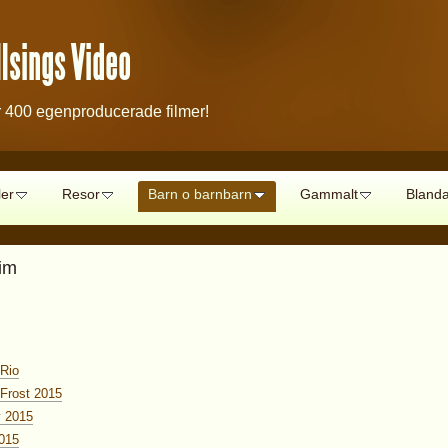
lsings Video
 400 egenproducerade filmer!
ler
Resor
Barn o barnbarn
Gammalt
Blanda
im
 Rio
 Frost 2015
y 2015
2015