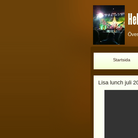
Hel
Över
Startsida
Lisa lunch juli 