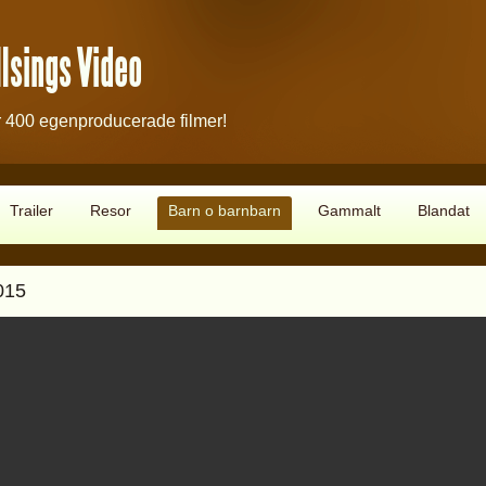
lsings Video
 400 egenproducerade filmer!
Trailer
Resor
Barn o barnbarn
Gammalt
Blandat
2015