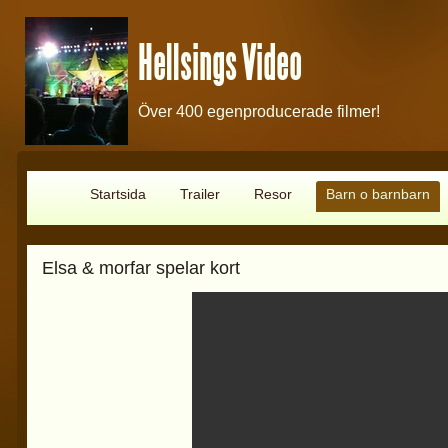
Hellsings Video
Över 400 egenproducerade filmer!
Startsida
Trailer
Resor
Barn o barnbarn
Elsa & morfar spelar kort