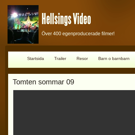
Hellsings Video
Över 400 egenproducerade filmer!
Startsida
Trailer
Resor
Barn o barnbarn
Tomten sommar 09