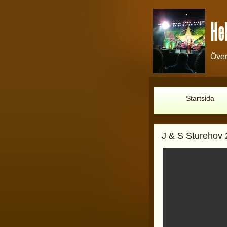
Hel
Över
Startsida
J & S Sturehov