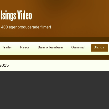
lsings Video
 400 egenproducerade filmer!
Trailer
Resor
Barn o barnbarn
Gammalt
Blandat
 2015